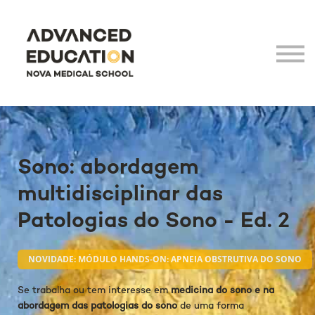
Virtual Tour
LHEA
NOVA Medical School
Login
Sono: abordagem
multidisciplinar das
Patologias do Sono - Ed. 2
NOVIDADE: MÓDULO HANDS-ON: APNEIA OBSTRUTIVA DO SONO
Se trabalha ou tem interesse em
medicina do sono e na
abordagem das patologias do sono
de uma forma