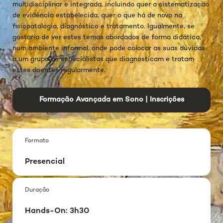
multidisciplinar e integrada, incluindo quer a sistematização
de evidência estabelecida, quer o que há de novo na
fisiopatologia, diagnóstico e tratamento. Igualmente, se
gostaria de ver estes temas abordados de forma didática,
num ambiente informal, onde pode colocar as suas dúvidas
a um grupo de especialistas que diagnosticam e tratam
estes doentes regularmente.
Formação Avançada em Sono | Inscrições
Formato
Presencial
Duração
Hands-On: 3h30